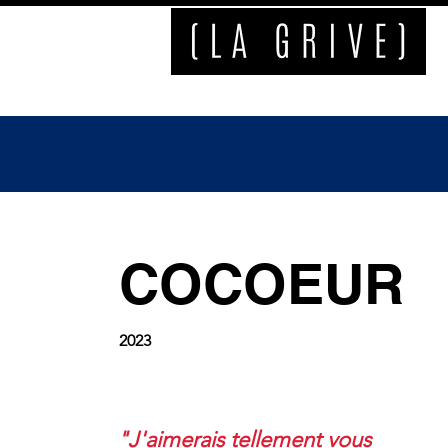
COCOEUR
2023
"J'aimerais tellement vous