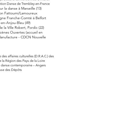
éation Danse de Trembley-en-France
ur la
danse à Marseille (13)
ion Fattoumi/Lamoureux
ne Franche-Comté à Belfort
-en-Anjou-Bleu (49)
e la Ville Robert, Pordic (22)
cènes Ouvertes (accueil en
Manufacture - CDCN Nouvelle
 des affaires culturelles (D.R.A.C.) des
de la Région des Pays de la Loire
e danse contemporaine – Angers
isse des Dépôts