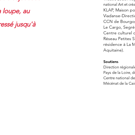
national Art et cr
a loupe, au
KLAP, Maison po
Viadanse-Direct
CCN de Bourgog
ressé jusqu'à
Le Cargo, Segré
Centre culturel d
Réseau Petites S
résidence à La 
Aquitaine)
.
Soutiens
Direction régionale
Pays de la Loire, 
Centre national d
Mécénat de la Ca