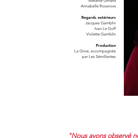
Mélanie Giffard
Annabelle Rosenow
Regards extérieurs
Jacques Gamblin
Ivan Le Goff
Violette Gamblin
Production
La Grive,
a
ccompagnée
par Les Sémillantes
"Nous avons observé no