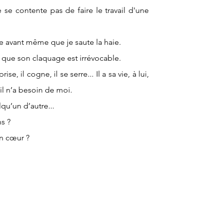
 se contente pas de faire le travail d'une
lle avant même que je saute la haie.
 que son claquage est irrévocable.
rise, il cogne, il se serre... Il a sa vie, à lui,
’il n’a besoin de moi.
lqu’un d’autre...
s ?
on cœur ?
.